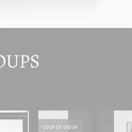
OUPS
COUP DE CŒUR