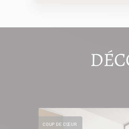
DÉC
COUP DE CŒUR