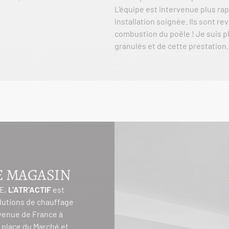
L'équipe est intervenue plus ra
installation soignée. Ils sont r
combustion du poêle ! Je suis p
granulés et de cette prestation.
E MAGASIN
SE,
L’ATR’ACTIF
est
olutions de chauffage
 avenue de France à
a place du Marché et