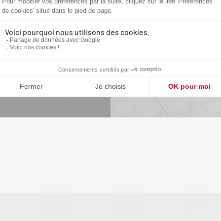
esign.
e la proximité,
r de ses
 vous un intérieur
n se retrouver tout