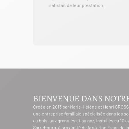
satisfait de leur prestation.
BIENVENUE DANS NOTR
Créée en 2013 par Marie-Hélène et Henri GROS
une entreprise familiale spécialisée dans les s
au bois, aux granulés et au gaz. Installés au 10
Sarrebourg, à proximité de la station Esso, de l