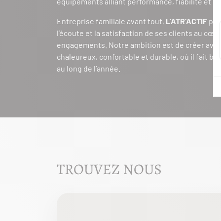
équipements alliant performance, fiabilité et d
Entreprise familiale avant tout,
L’ATR’ACTIF
plac
l’écoute et la satisfaction de ses clients au cœu
engagements. Notre ambition est de créer avec
chaleureux, confortable et durable, où il fait bo
au long de l’année.
TROUVEZ NOUS