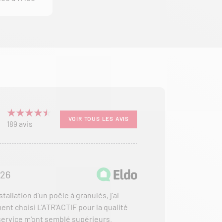
VOIR TOUS LES AVIS
avis
189
026
tallation d'un poêle à granulés, j'ai
ent choisi L'ATR'ACTIF pour la qualité
 service m'ont semblé supérieurs.