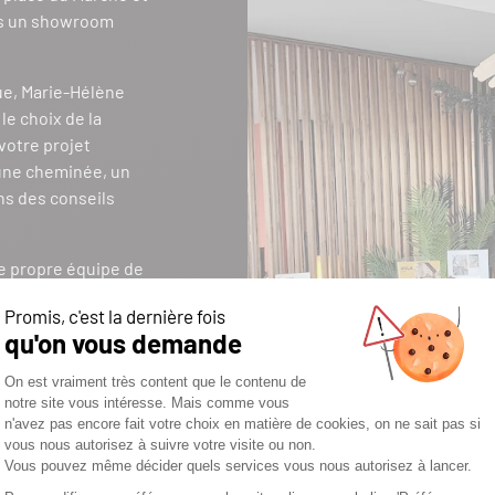
ns un showroom
ue, Marie-Hélène
e choix de la
 votre projet
 une cheminée, un
ns des conseils
re propre équipe de
aitance. De la visite
 le ramonage et le
pagnement complet
rmance de votre
nu pour son savoir-
tionnons des